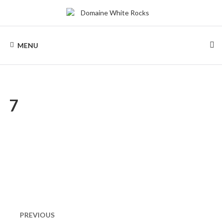
Skip
to
content
DOMAINE
Location
de
MENU
Chalets
WHITE
de
bois
ROCKS
7
Naviguation
dans
PREVIOUS