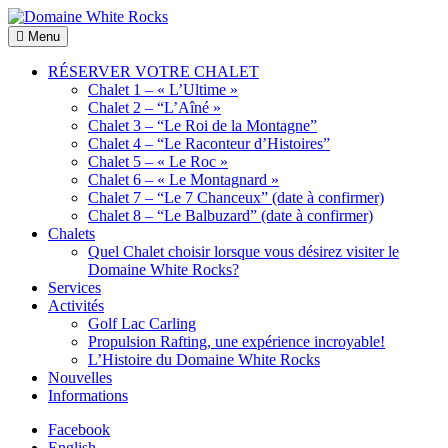
Skip
to
Location
Menu
Domaine
content
de
White
Chalets
RÉSERVER VOTRE CHALET
Rocks
de
Chalet 1 – « L’Ultime »
bois
Chalet 2 – “L’Aîné »
Chalet 3 – “Le Roi de la Montagne”
Chalet 4 – “Le Raconteur d’Histoires”
Chalet 5 – « Le Roc »
Chalet 6 – « Le Montagnard »
Chalet 7 – “Le 7 Chanceux” (date à confirmer)
Chalet 8 – “Le Balbuzard” (date à confirmer)
Chalets
Quel Chalet choisir lorsque vous désirez visiter le
Domaine White Rocks?
Services
Activités
Golf Lac Carling
Propulsion Rafting, une expérience incroyable!
L’Histoire du Domaine White Rocks
Nouvelles
Informations
Facebook
English