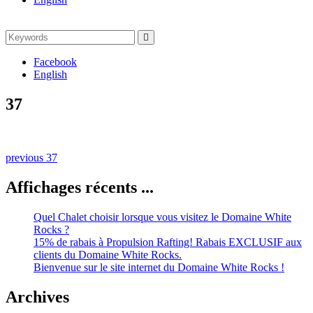
Search
Search
for:
Facebook
English
37
Naviguation
Previous
previous
37
post:
dans
Affichages récents ...
les
publications
Quel Chalet choisir lorsque vous visitez le Domaine White
Rocks ?
15% de rabais à Propulsion Rafting! Rabais EXCLUSIF aux
clients du Domaine White Rocks.
Bienvenue sur le site internet du Domaine White Rocks !
Archives