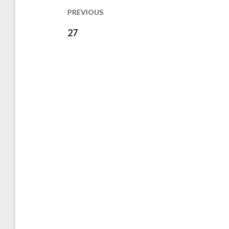
les
PREVIOUS
publications
Previous
27
post: