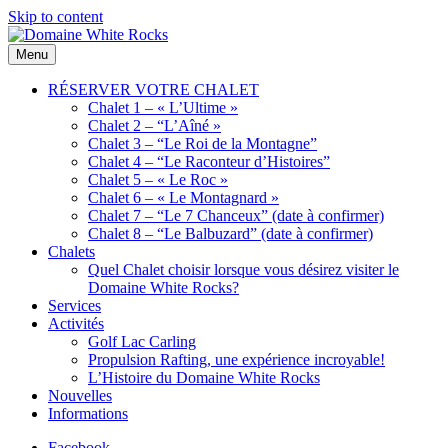
Skip to content
Menu
Domaine
Location
White
de
RÉSERVER VOTRE CHALET
Rocks
Chalets
Chalet 1 – « L’Ultime »
de bois
Chalet 2 – “L’Aîné »
Chalet 3 – “Le Roi de la Montagne”
Chalet 4 – “Le Raconteur d’Histoires”
Chalet 5 – « Le Roc »
Chalet 6 – « Le Montagnard »
Chalet 7 – “Le 7 Chanceux” (date à confirmer)
Chalet 8 – “Le Balbuzard” (date à confirmer)
Chalets
Quel Chalet choisir lorsque vous désirez visiter le
Domaine White Rocks?
Services
Activités
Golf Lac Carling
Propulsion Rafting, une expérience incroyable!
L’Histoire du Domaine White Rocks
Nouvelles
Informations
Facebook