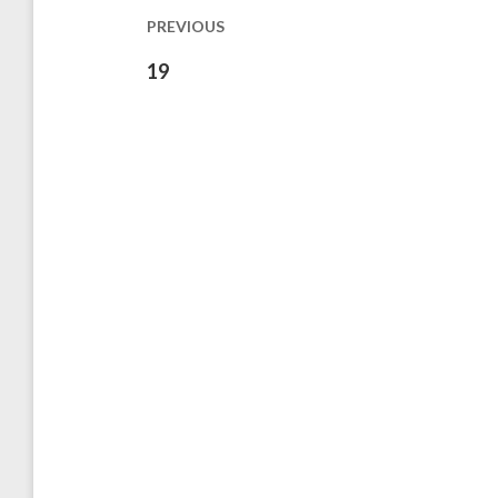
les
PREVIOUS
publications
Previous
19
post: