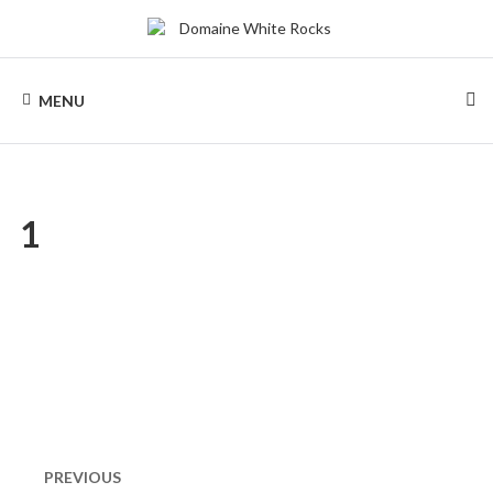
Skip
to
content
DOMAINE
Location
de
MENU
Chalets
WHITE
de
bois
ROCKS
1
Naviguation
dans
PREVIOUS