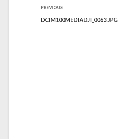
les
PREVIOUS
publications
Previous
DCIM100MEDIADJI_0063.JPG
post: