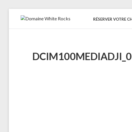
Skip
to
RÉSERVER VOTRE C
DOMAINE
Location
content
de
WHITE
Chalets
de
ROCKS
bois
DCIM100MEDIADJI_0
Naviguation
dans