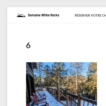
Skip
to
RÉSERVER VOTRE C
DOMAINE
Location
content
de
WHITE
Chalets
de
ROCKS
bois
6