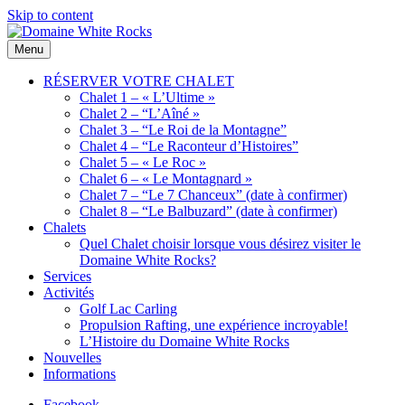
Skip to content
Menu
Domaine
Location
White
de
RÉSERVER VOTRE CHALET
Rocks
Chalets
Chalet 1 – « L’Ultime »
de bois
Chalet 2 – “L’Aîné »
Chalet 3 – “Le Roi de la Montagne”
Chalet 4 – “Le Raconteur d’Histoires”
Chalet 5 – « Le Roc »
Chalet 6 – « Le Montagnard »
Chalet 7 – “Le 7 Chanceux” (date à confirmer)
Chalet 8 – “Le Balbuzard” (date à confirmer)
Chalets
Quel Chalet choisir lorsque vous désirez visiter le
Domaine White Rocks?
Services
Activités
Golf Lac Carling
Propulsion Rafting, une expérience incroyable!
L’Histoire du Domaine White Rocks
Nouvelles
Informations
Facebook