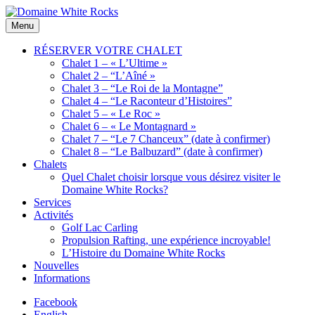
Skip
to
Location
Menu
Domaine
content
de
White
Chalets
RÉSERVER VOTRE CHALET
Rocks
de
Chalet 1 – « L’Ultime »
bois
Chalet 2 – “L’Aîné »
Chalet 3 – “Le Roi de la Montagne”
Chalet 4 – “Le Raconteur d’Histoires”
Chalet 5 – « Le Roc »
Chalet 6 – « Le Montagnard »
Chalet 7 – “Le 7 Chanceux” (date à confirmer)
Chalet 8 – “Le Balbuzard” (date à confirmer)
Chalets
Quel Chalet choisir lorsque vous désirez visiter le
Domaine White Rocks?
Services
Activités
Golf Lac Carling
Propulsion Rafting, une expérience incroyable!
L’Histoire du Domaine White Rocks
Nouvelles
Informations
Facebook
English