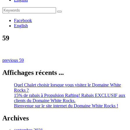
Search
Search
for:
Facebook
English
59
Naviguation
Previous
previous
59
post:
dans
Affichages récents ...
les
publications
Quel Chalet choisir lorsque vous visitez le Domaine White
Rocks ?
15% de rabais à Propulsion Rafting! Rabais EXCLUSIF aux
clients du Domaine White Rocks.
Bienvenue sur le site internet du Domaine White Rocks !
Archives