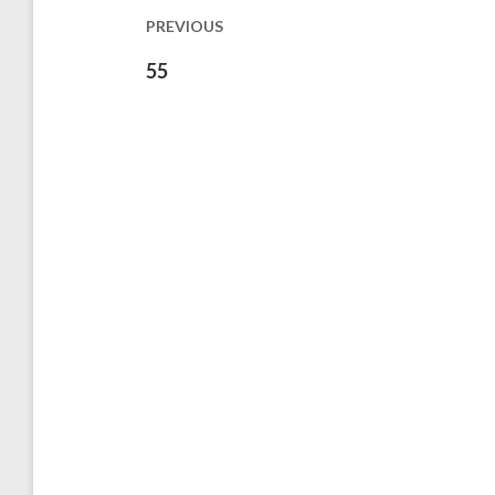
les
PREVIOUS
publications
Previous
55
post: