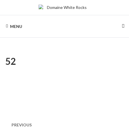
Skip
to
content
DOMAINE
Location
de
MENU
Chalets
WHITE
de
bois
ROCKS
52
Naviguation
dans
PREVIOUS