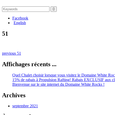
Search
Search
for:
Facebook
English
51
Naviguation
Previous
previous
51
post:
dans
Affichages récents ...
les
publications
Quel Chalet choisir lorsque vous visitez le Domaine White Roc
15% de rabais à Propulsion Rafting! Rabais EXCLUSIF aux cl
Bienvenue sur le site internet du Domaine White Rocks !
Archives
septembre 2021