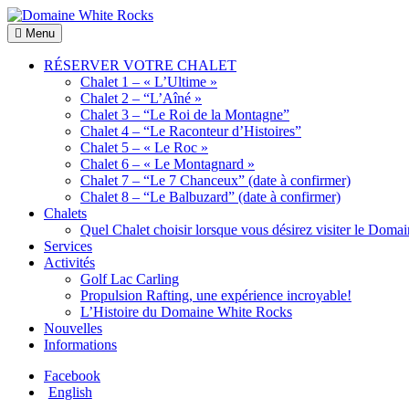
Skip
to
Location
Menu
Domaine
content
de
White
Chalets
RÉSERVER VOTRE CHALET
Rocks
de
Chalet 1 – « L’Ultime »
bois
Chalet 2 – “L’Aîné »
Chalet 3 – “Le Roi de la Montagne”
Chalet 4 – “Le Raconteur d’Histoires”
Chalet 5 – « Le Roc »
Chalet 6 – « Le Montagnard »
Chalet 7 – “Le 7 Chanceux” (date à confirmer)
Chalet 8 – “Le Balbuzard” (date à confirmer)
Chalets
Quel Chalet choisir lorsque vous désirez visiter le Dom
Services
Activités
Golf Lac Carling
Propulsion Rafting, une expérience incroyable!
L’Histoire du Domaine White Rocks
Nouvelles
Informations
Facebook
English