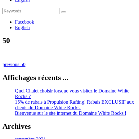
Search
Search
for:
Facebook
English
50
Naviguation
Previous
previous
50
post:
dans
Affichages récents ...
les
publications
Quel Chalet choisir lorsque vous visitez le Domaine White
Rocks ?
15% de rabais à Propulsion Rafting! Rabais EXCLUSIF aux
clients du Domaine White Rocks.
Bienvenue sur le site internet du Domaine White Rocks !
Archives