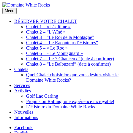
Skip
to
Location
Menu
Domaine
content
de
White
Chalets
RÉSERVER VOTRE CHALET
Rocks
de
Chalet 1 – « L’Ultime »
bois
Chalet 2 – “L’Aîné »
Chalet 3 – “Le Roi de la Montagne”
Chalet 4 – “Le Raconteur d’Histoires”
Chalet 5 – « Le Roc »
Chalet 6 – « Le Montagnard »
Chalet 7 – “Le 7 Chanceux” (date à confirmer)
Chalet 8 – “Le Balbuzard” (date à confirmer)
Chalets
Quel Chalet choisir lorsque vous désirez visiter le
Domaine White Rocks?
Services
Activités
Golf Lac Carling
Propulsion Rafting, une expérience incroyable!
L’Histoire du Domaine White Rocks
Nouvelles
Informations
Facebook
English