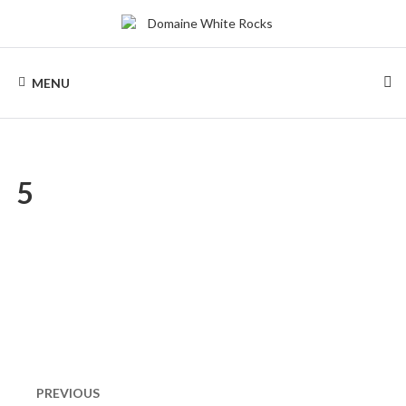
Skip
to
content
DOMAINE
Location
de
MENU
Chalets
WHITE
de
bois
ROCKS
5
Naviguation
dans
PREVIOUS