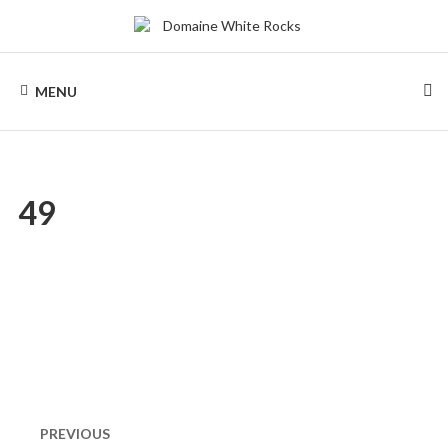
Skip
to
content
DOMAINE
Location
de
MENU
Chalets
WHITE
de
bois
ROCKS
49
Naviguation
dans
PREVIOUS