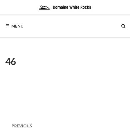
Skip
to
content
DOMAINE
Location
de
MENU
Chalets
WHITE
de
bois
ROCKS
46
Naviguation
dans
PREVIOUS