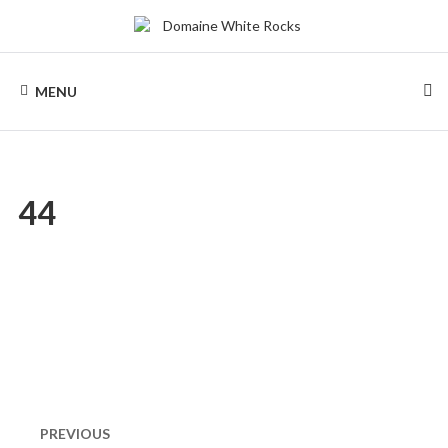
Skip
to
content
DOMAINE
Location
de
MENU
Chalets
WHITE
de
bois
ROCKS
44
Naviguation
dans
PREVIOUS