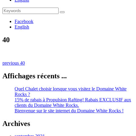
Search
Search
for:
Facebook
English
40
Naviguation
Previous
previous
40
post:
dans
Affichages récents ...
les
publications
Quel Chalet choisir lorsque vous visitez le Domaine White
Rocks ?
15% de rabais à Propulsion Rafting! Rabais EXCLUSIF aux
clients du Domaine White Rocks.
Bienvenue sur le site internet du Domaine White Rocks !
Archives