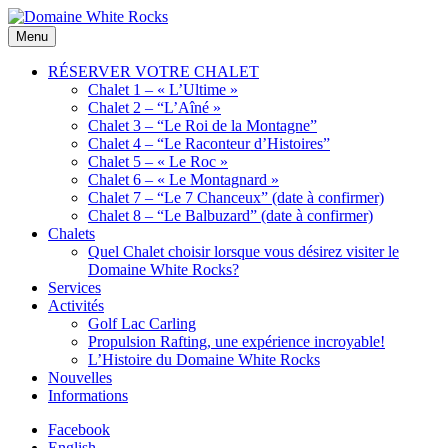
Skip
to
Location
Menu
Domaine
content
de
White
Chalets
RÉSERVER VOTRE CHALET
Rocks
de
Chalet 1 – « L’Ultime »
bois
Chalet 2 – “L’Aîné »
Chalet 3 – “Le Roi de la Montagne”
Chalet 4 – “Le Raconteur d’Histoires”
Chalet 5 – « Le Roc »
Chalet 6 – « Le Montagnard »
Chalet 7 – “Le 7 Chanceux” (date à confirmer)
Chalet 8 – “Le Balbuzard” (date à confirmer)
Chalets
Quel Chalet choisir lorsque vous désirez visiter le
Domaine White Rocks?
Services
Activités
Golf Lac Carling
Propulsion Rafting, une expérience incroyable!
L’Histoire du Domaine White Rocks
Nouvelles
Informations
Facebook
English