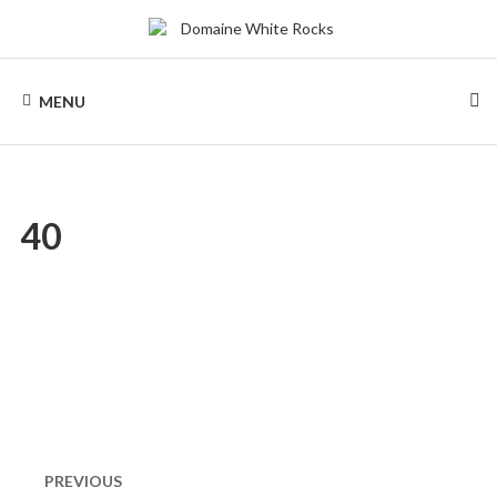
Skip
to
content
DOMAINE
Location
de
MENU
Chalets
WHITE
de
bois
ROCKS
40
Naviguation
dans
PREVIOUS