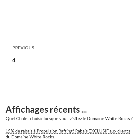
Naviguation
dans
PREVIOUS
les
Previous
4
post:
publications
Affichages récents ...
Quel Chalet choisir lorsque vous visitez le Domaine White Rocks ?
15% de rabais à Propulsion Rafting! Rabais EXCLUSIF aux clients
du Domaine White Rocks.