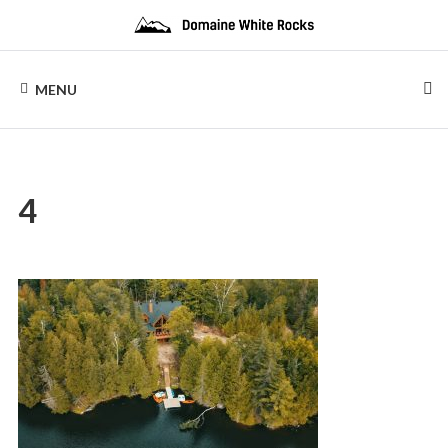
Skip
to
content
DOMAINE
Location
de
MENU
Chalets
WHITE
de
bois
ROCKS
4