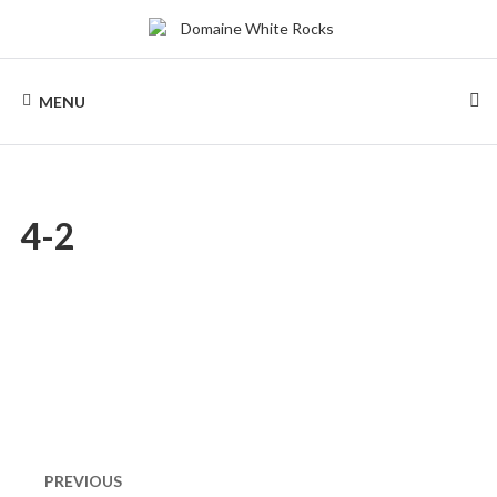
Skip
to
content
DOMAINE
Location
de
MENU
Chalets
WHITE
de
bois
ROCKS
4-2
Naviguation
dans
PREVIOUS