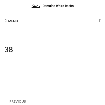
Skip
to
content
DOMAINE
Location
de
MENU
Chalets
WHITE
de
bois
ROCKS
38
Naviguation
dans
PREVIOUS