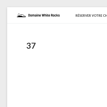
Skip
to
RÉSERVER VOTRE C
DOMAINE
Location
content
de
WHITE
Chalets
de
ROCKS
bois
37
Naviguation
dans