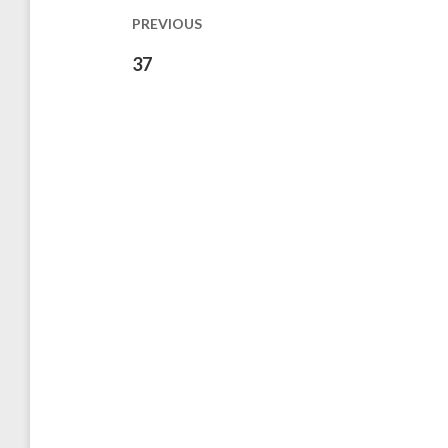
les
PREVIOUS
publications
Previous
37
post: