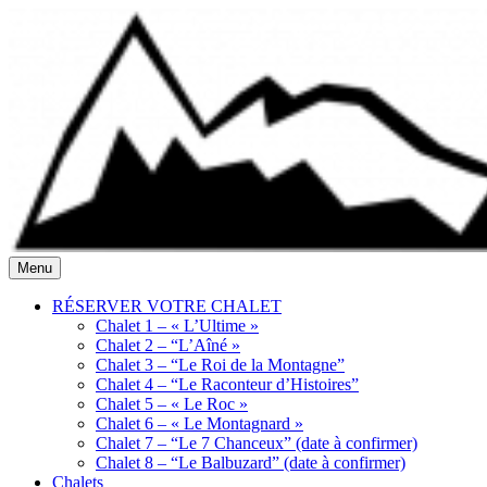
Skip
to
content
Location
Menu
Domaine
de
White
Chalets
RÉSERVER VOTRE CHALET
Rocks
de
Chalet 1 – « L’Ultime »
bois
Chalet 2 – “L’Aîné »
Chalet 3 – “Le Roi de la Montagne”
Chalet 4 – “Le Raconteur d’Histoires”
Chalet 5 – « Le Roc »
Chalet 6 – « Le Montagnard »
Chalet 7 – “Le 7 Chanceux” (date à confirmer)
Chalet 8 – “Le Balbuzard” (date à confirmer)
Chalets