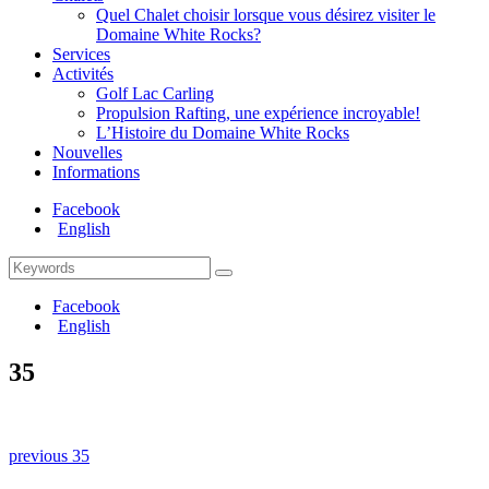
Quel Chalet choisir lorsque vous désirez visiter le
Domaine White Rocks?
Services
Activités
Golf Lac Carling
Propulsion Rafting, une expérience incroyable!
L’Histoire du Domaine White Rocks
Nouvelles
Informations
Facebook
English
Search
Search
for:
Facebook
English
35
Naviguation
Previous
previous
35
post:
dans