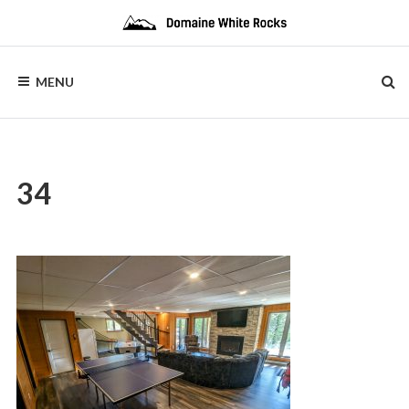
Skip
to
content
DOMAINE
Location
de
MENU
Chalets
WHITE
de
bois
ROCKS
34