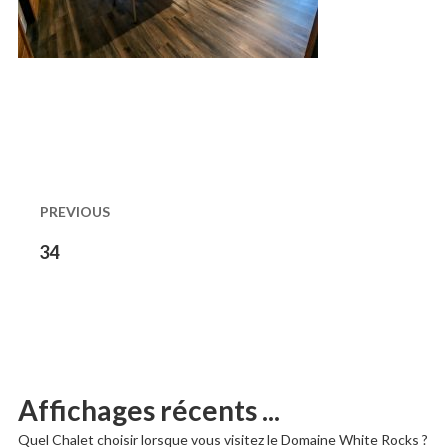
Naviguation
dans
PREVIOUS
les
Previous
34
post:
publications
Affichages récents ...
Quel Chalet choisir lorsque vous visitez le Domaine White Rocks ?