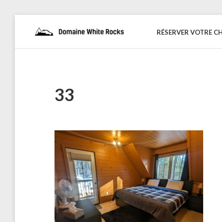
Skip
to
RÉSERVER VOTRE C
DOMAINE
Location
content
de
WHITE
Chalets
de
ROCKS
bois
33