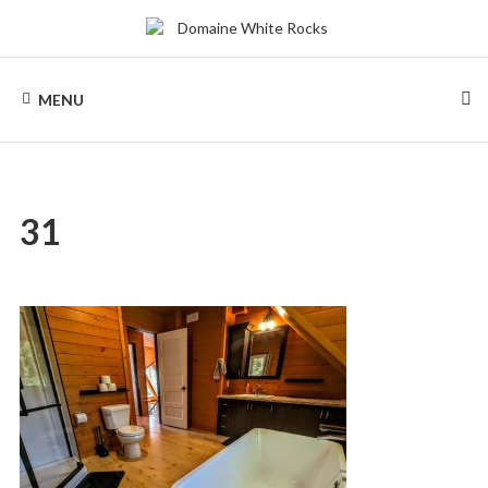
Skip
to
content
DOMAINE
Location
de
MENU
Chalets
WHITE
de
bois
ROCKS
31