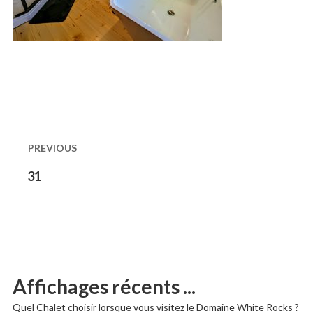
Naviguation
dans
PREVIOUS
les
Previous
31
post:
publications
Affichages récents ...
Quel Chalet choisir lorsque vous visitez le Domaine White Rocks ?