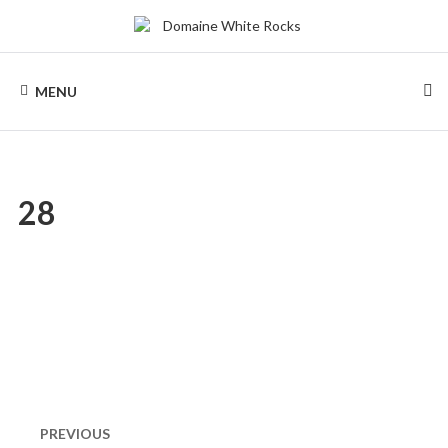
Skip
to
content
DOMAINE
Location
de
MENU
Chalets
WHITE
de
bois
ROCKS
28
Naviguation
dans
PREVIOUS