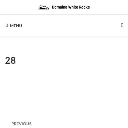
Skip
to
content
DOMAINE
Location
de
MENU
Chalets
WHITE
de
bois
ROCKS
28
Naviguation
dans
PREVIOUS