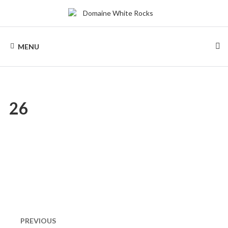
Skip
to
content
DOMAINE
Location
de
MENU
Chalets
WHITE
de
bois
ROCKS
26
Naviguation
dans
PREVIOUS