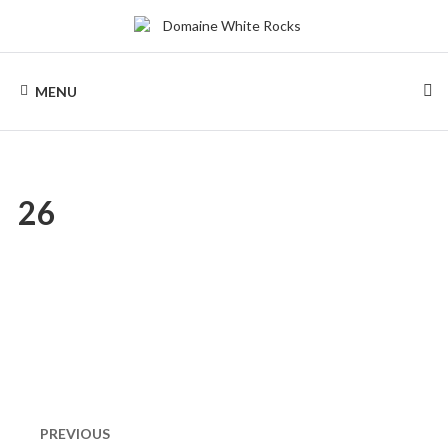
Skip
to
content
DOMAINE
Location
de
MENU
Chalets
WHITE
de
bois
ROCKS
26
Naviguation
dans
PREVIOUS