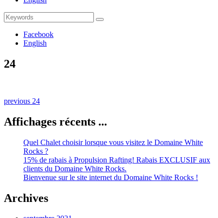
Search
Search
for:
Facebook
English
24
Naviguation
Previous
previous
24
post:
dans
Affichages récents ...
les
publications
Quel Chalet choisir lorsque vous visitez le Domaine White
Rocks ?
15% de rabais à Propulsion Rafting! Rabais EXCLUSIF aux
clients du Domaine White Rocks.
Bienvenue sur le site internet du Domaine White Rocks !
Archives