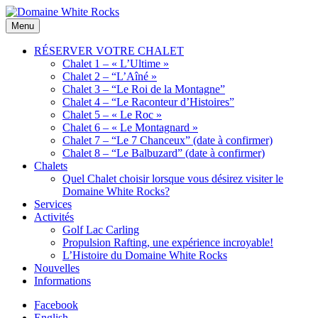
Skip
to
Location
Menu
Domaine
content
de
White
Chalets
RÉSERVER VOTRE CHALET
Rocks
de
Chalet 1 – « L’Ultime »
bois
Chalet 2 – “L’Aîné »
Chalet 3 – “Le Roi de la Montagne”
Chalet 4 – “Le Raconteur d’Histoires”
Chalet 5 – « Le Roc »
Chalet 6 – « Le Montagnard »
Chalet 7 – “Le 7 Chanceux” (date à confirmer)
Chalet 8 – “Le Balbuzard” (date à confirmer)
Chalets
Quel Chalet choisir lorsque vous désirez visiter le
Domaine White Rocks?
Services
Activités
Golf Lac Carling
Propulsion Rafting, une expérience incroyable!
L’Histoire du Domaine White Rocks
Nouvelles
Informations
Facebook
English