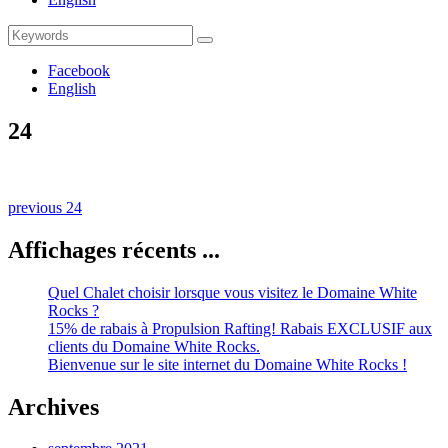
Search
Search
for:
Facebook
English
24
Naviguation
Previous
previous
24
post:
dans
Affichages récents ...
les
publications
Quel Chalet choisir lorsque vous visitez le Domaine White
Rocks ?
15% de rabais à Propulsion Rafting! Rabais EXCLUSIF aux
clients du Domaine White Rocks.
Bienvenue sur le site internet du Domaine White Rocks !
Archives