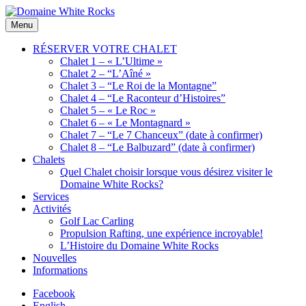
Skip
to
Location
Menu
Domaine
content
de
White
Chalets
RÉSERVER VOTRE CHALET
Rocks
de
Chalet 1 – « L’Ultime »
bois
Chalet 2 – “L’Aîné »
Chalet 3 – “Le Roi de la Montagne”
Chalet 4 – “Le Raconteur d’Histoires”
Chalet 5 – « Le Roc »
Chalet 6 – « Le Montagnard »
Chalet 7 – “Le 7 Chanceux” (date à confirmer)
Chalet 8 – “Le Balbuzard” (date à confirmer)
Chalets
Quel Chalet choisir lorsque vous désirez visiter le
Domaine White Rocks?
Services
Activités
Golf Lac Carling
Propulsion Rafting, une expérience incroyable!
L’Histoire du Domaine White Rocks
Nouvelles
Informations
Facebook
English