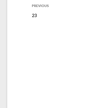
les
PREVIOUS
publications
Previous
23
post: