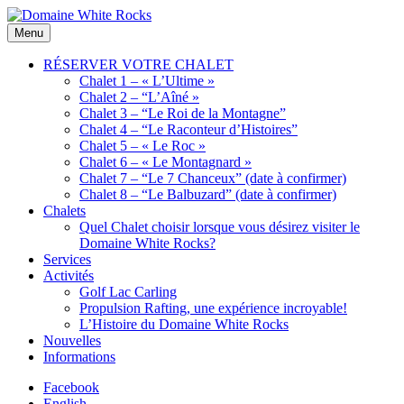
Skip
to
Location
Menu
Domaine
content
de
White
Chalets
RÉSERVER VOTRE CHALET
Rocks
de
Chalet 1 – « L’Ultime »
bois
Chalet 2 – “L’Aîné »
Chalet 3 – “Le Roi de la Montagne”
Chalet 4 – “Le Raconteur d’Histoires”
Chalet 5 – « Le Roc »
Chalet 6 – « Le Montagnard »
Chalet 7 – “Le 7 Chanceux” (date à confirmer)
Chalet 8 – “Le Balbuzard” (date à confirmer)
Chalets
Quel Chalet choisir lorsque vous désirez visiter le
Domaine White Rocks?
Services
Activités
Golf Lac Carling
Propulsion Rafting, une expérience incroyable!
L’Histoire du Domaine White Rocks
Nouvelles
Informations
Facebook
English