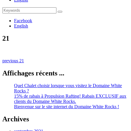
Search
Search
for:
Facebook
English
21
Naviguation
Previous
previous
21
post:
dans
Affichages récents ...
les
publications
Quel Chalet choisir lorsque vous visitez le Domaine White
Rocks ?
15% de rabais à Propulsion Rafting! Rabais EXCLUSIF aux
clients du Domaine White Rocks.
Bienvenue sur le site internet du Domaine White Rocks !
Archives