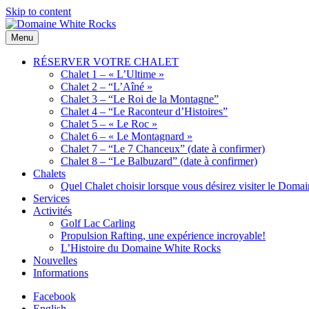
Skip to content
Menu
Domaine
Location
White
de
RÉSERVER VOTRE CHALET
Rocks
Chalets
Chalet 1 – « L’Ultime »
de bois
Chalet 2 – “L’Aîné »
Chalet 3 – “Le Roi de la Montagne”
Chalet 4 – “Le Raconteur d’Histoires”
Chalet 5 – « Le Roc »
Chalet 6 – « Le Montagnard »
Chalet 7 – “Le 7 Chanceux” (date à confirmer)
Chalet 8 – “Le Balbuzard” (date à confirmer)
Chalets
Quel Chalet choisir lorsque vous désirez visiter le Dom
Services
Activités
Golf Lac Carling
Propulsion Rafting, une expérience incroyable!
L’Histoire du Domaine White Rocks
Nouvelles
Informations
Facebook
English