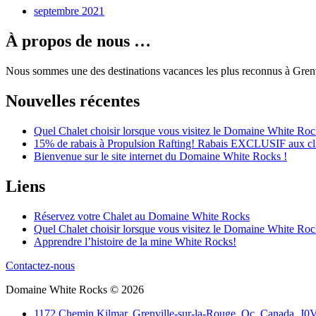
septembre 2021
À propos de nous …
Nous sommes une des destinations vacances les plus reconnus à Grenv
Nouvelles récentes
Quel Chalet choisir lorsque vous visitez le Domaine White Roc
15% de rabais à Propulsion Rafting! Rabais EXCLUSIF aux cl
Bienvenue sur le site internet du Domaine White Rocks !
Liens
Réservez votre Chalet au Domaine White Rocks
Quel Chalet choisir lorsque vous visitez le Domaine White Roc
Apprendre l’histoire de la mine White Rocks!
Contactez-nous
Domaine White Rocks © 2026
1172 Chemin Kilmar, Grenville-sur-la-Rouge, Qc, Canada, J0