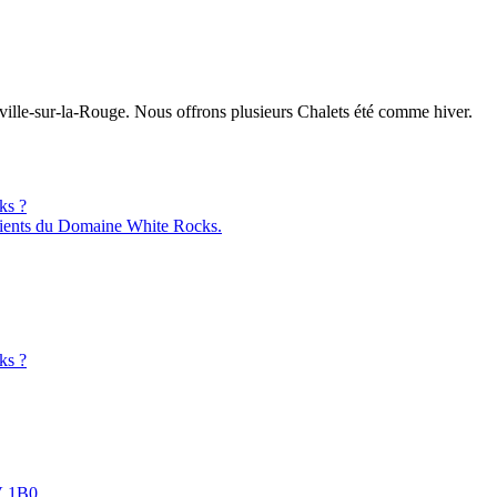
ille-sur-la-Rouge. Nous offrons plusieurs Chalets été comme hiver.
ks ?
ients du Domaine White Rocks.
ks ?
V 1B0