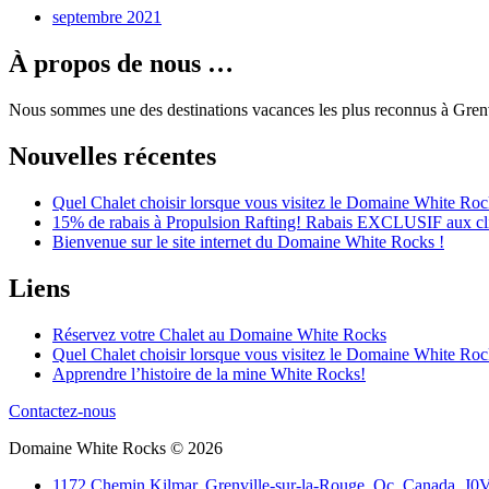
septembre 2021
À propos de nous …
Nous sommes une des destinations vacances les plus reconnus à Grenv
Nouvelles récentes
Quel Chalet choisir lorsque vous visitez le Domaine White Roc
15% de rabais à Propulsion Rafting! Rabais EXCLUSIF aux cl
Bienvenue sur le site internet du Domaine White Rocks !
Liens
Réservez votre Chalet au Domaine White Rocks
Quel Chalet choisir lorsque vous visitez le Domaine White Roc
Apprendre l’histoire de la mine White Rocks!
Contactez-nous
Domaine White Rocks © 2026
1172 Chemin Kilmar, Grenville-sur-la-Rouge, Qc, Canada, J0