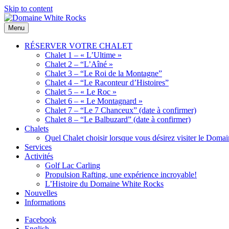
Skip to content
Menu
Domaine
Location
White
de
RÉSERVER VOTRE CHALET
Rocks
Chalets
Chalet 1 – « L’Ultime »
de bois
Chalet 2 – “L’Aîné »
Chalet 3 – “Le Roi de la Montagne”
Chalet 4 – “Le Raconteur d’Histoires”
Chalet 5 – « Le Roc »
Chalet 6 – « Le Montagnard »
Chalet 7 – “Le 7 Chanceux” (date à confirmer)
Chalet 8 – “Le Balbuzard” (date à confirmer)
Chalets
Quel Chalet choisir lorsque vous désirez visiter le Dom
Services
Activités
Golf Lac Carling
Propulsion Rafting, une expérience incroyable!
L’Histoire du Domaine White Rocks
Nouvelles
Informations
Facebook
English