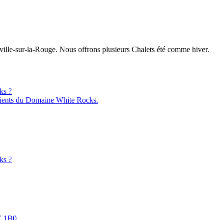
ille-sur-la-Rouge. Nous offrons plusieurs Chalets été comme hiver.
ks ?
ients du Domaine White Rocks.
ks ?
V 1B0