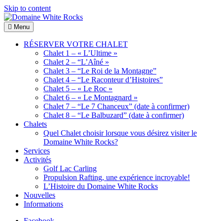
Skip to content
Menu
Domaine
Location
White
de
RÉSERVER VOTRE CHALET
Rocks
Chalets
Chalet 1 – « L’Ultime »
de bois
Chalet 2 – “L’Aîné »
Chalet 3 – “Le Roi de la Montagne”
Chalet 4 – “Le Raconteur d’Histoires”
Chalet 5 – « Le Roc »
Chalet 6 – « Le Montagnard »
Chalet 7 – “Le 7 Chanceux” (date à confirmer)
Chalet 8 – “Le Balbuzard” (date à confirmer)
Chalets
Quel Chalet choisir lorsque vous désirez visiter le
Domaine White Rocks?
Services
Activités
Golf Lac Carling
Propulsion Rafting, une expérience incroyable!
L’Histoire du Domaine White Rocks
Nouvelles
Informations
Facebook