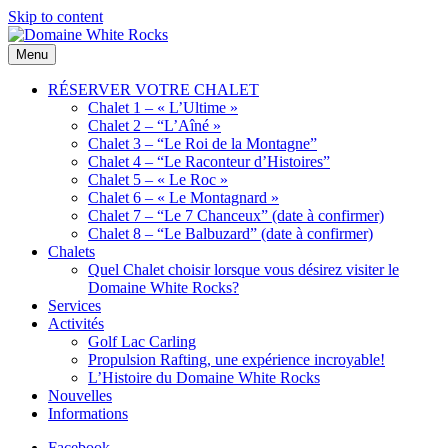
Skip to content
Menu
Domaine
Location
White
de
RÉSERVER VOTRE CHALET
Rocks
Chalets
Chalet 1 – « L’Ultime »
de bois
Chalet 2 – “L’Aîné »
Chalet 3 – “Le Roi de la Montagne”
Chalet 4 – “Le Raconteur d’Histoires”
Chalet 5 – « Le Roc »
Chalet 6 – « Le Montagnard »
Chalet 7 – “Le 7 Chanceux” (date à confirmer)
Chalet 8 – “Le Balbuzard” (date à confirmer)
Chalets
Quel Chalet choisir lorsque vous désirez visiter le
Domaine White Rocks?
Services
Activités
Golf Lac Carling
Propulsion Rafting, une expérience incroyable!
L’Histoire du Domaine White Rocks
Nouvelles
Informations
Facebook