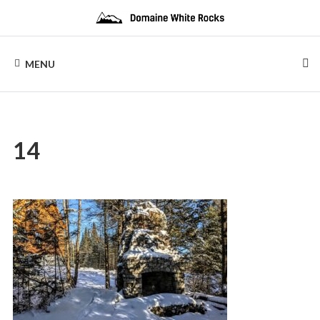
Skip
to
content
DOMAINE
Location
de
MENU
Chalets
WHITE
de
bois
ROCKS
14