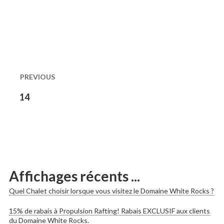
Naviguation
dans
PREVIOUS
les
Previous
14
post:
publications
Affichages récents ...
Quel Chalet choisir lorsque vous visitez le Domaine White Rocks ?
15% de rabais à Propulsion Rafting! Rabais EXCLUSIF aux clients
du Domaine White Rocks.