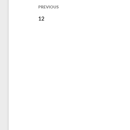
les
PREVIOUS
publications
Previous
12
post: