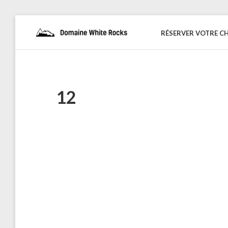
Skip
to
RÉSERVER VOTRE C
DOMAINE
Location
content
de
WHITE
Chalets
de
ROCKS
bois
12
Naviguation
dans