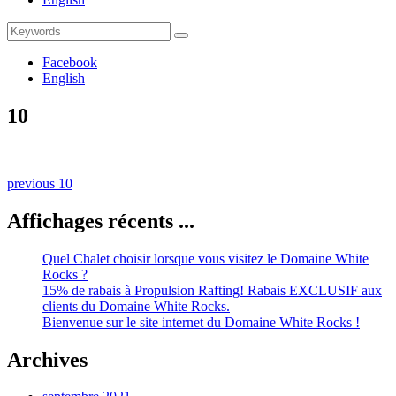
Search
Search
for:
Facebook
English
10
Naviguation
Previous
previous
10
post:
dans
Affichages récents ...
les
publications
Quel Chalet choisir lorsque vous visitez le Domaine White
Rocks ?
15% de rabais à Propulsion Rafting! Rabais EXCLUSIF aux
clients du Domaine White Rocks.
Bienvenue sur le site internet du Domaine White Rocks !
Archives