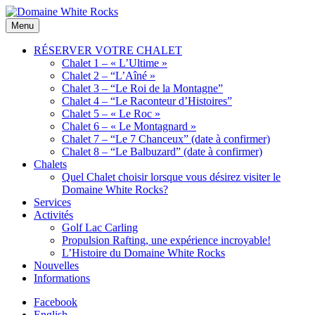
Skip
to
Location
Menu
Domaine
content
de
White
Chalets
RÉSERVER VOTRE CHALET
Rocks
de
Chalet 1 – « L’Ultime »
bois
Chalet 2 – “L’Aîné »
Chalet 3 – “Le Roi de la Montagne”
Chalet 4 – “Le Raconteur d’Histoires”
Chalet 5 – « Le Roc »
Chalet 6 – « Le Montagnard »
Chalet 7 – “Le 7 Chanceux” (date à confirmer)
Chalet 8 – “Le Balbuzard” (date à confirmer)
Chalets
Quel Chalet choisir lorsque vous désirez visiter le
Domaine White Rocks?
Services
Activités
Golf Lac Carling
Propulsion Rafting, une expérience incroyable!
L’Histoire du Domaine White Rocks
Nouvelles
Informations
Facebook
English