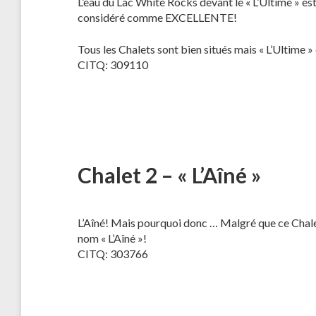
L’eau du Lac White Rocks devant le « L’Ultime » est
considéré comme EXCELLENTE!
Tous les Chalets sont bien situés mais « L’Ultime » 
CITQ: 309110
Chalet 2 – « L’Aîné »
L’Aîné! Mais pourquoi donc … Malgré que ce Chalet 
nom « L’Aîné »!
CITQ: 303766