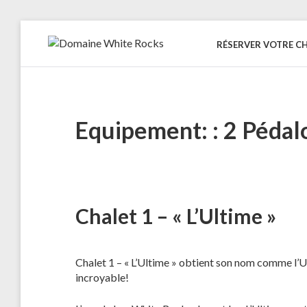
Skip
to
RÉSERVER VOTRE C
DOMAINE
Location
content
de
WHITE
Chalets
de
ROCKS
bois
Equipement: :
2 Pédal
Chalet 1 – « L’Ultime »
Chalet 1 – « L’Ultime » obtient son nom comme l’U
incroyable!