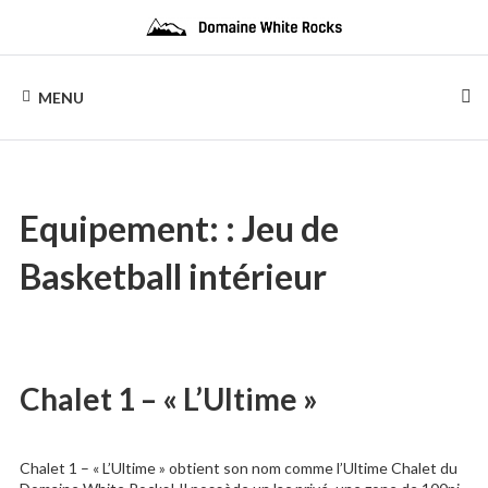
Skip
to
content
DOMAINE
Location
de
MENU
Chalets
WHITE
de
bois
ROCKS
Equipement: :
Jeu de
Basketball intérieur
Chalet 1 – « L’Ultime »
Chalet 1 – « L’Ultime » obtient son nom comme l’Ultime Chalet du