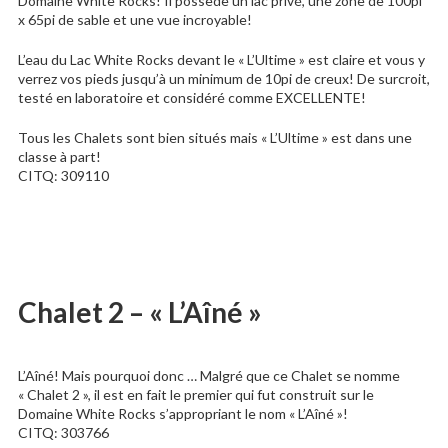
Domaine White Rocks! Il possède un lac privé, une zone de 100pi
x 65pi de sable et une vue incroyable!
L’eau du Lac White Rocks devant le « L’Ultime » est claire et vous y
verrez vos pieds jusqu’à un minimum de 10pi de creux! De surcroit,
testé en laboratoire et considéré comme EXCELLENTE!
Tous les Chalets sont bien situés mais « L’Ultime » est dans une
classe à part!
CITQ: 309110
Chalet 2 – « L’Aîné »
L’Aîné! Mais pourquoi donc … Malgré que ce Chalet se nomme
« Chalet 2 », il est en fait le premier qui fut construit sur le
Domaine White Rocks s’appropriant le nom « L’Aîné »!
CITQ: 303766