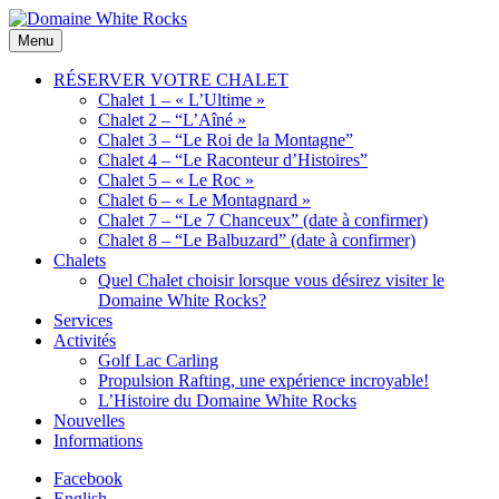
Skip
to
Location
Menu
Domaine
content
de
White
Chalets
RÉSERVER VOTRE CHALET
Rocks
de
Chalet 1 – « L’Ultime »
bois
Chalet 2 – “L’Aîné »
Chalet 3 – “Le Roi de la Montagne”
Chalet 4 – “Le Raconteur d’Histoires”
Chalet 5 – « Le Roc »
Chalet 6 – « Le Montagnard »
Chalet 7 – “Le 7 Chanceux” (date à confirmer)
Chalet 8 – “Le Balbuzard” (date à confirmer)
Chalets
Quel Chalet choisir lorsque vous désirez visiter le
Domaine White Rocks?
Services
Activités
Golf Lac Carling
Propulsion Rafting, une expérience incroyable!
L’Histoire du Domaine White Rocks
Nouvelles
Informations
Facebook
English