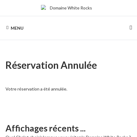
Skip
to
content
DOMAINE
Location
de
MENU
Chalets
WHITE
de
bois
ROCKS
Réservation Annulée
Votre réservation a été annulée.
Affichages récents ...