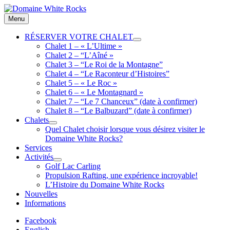
Skip
to
Location
Menu
Domaine
content
de
White
Chalets
RÉSERVER VOTRE CHALET
expand
Rocks
de
Chalet 1 – « L’Ultime »
child
bois
Chalet 2 – “L’Aîné »
menu
Chalet 3 – “Le Roi de la Montagne”
Chalet 4 – “Le Raconteur d’Histoires”
Chalet 5 – « Le Roc »
Chalet 6 – « Le Montagnard »
Chalet 7 – “Le 7 Chanceux” (date à confirmer)
Chalet 8 – “Le Balbuzard” (date à confirmer)
Chalets
expand
Quel Chalet choisir lorsque vous désirez visiter le
child
Domaine White Rocks?
menu
Services
Activités
expand
Golf Lac Carling
child
Propulsion Rafting, une expérience incroyable!
menu
L’Histoire du Domaine White Rocks
Nouvelles
Informations
Facebook
English