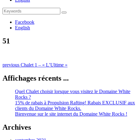
Search
Search
for:
Facebook
English
51
Naviguation
Previous
previous
Chalet 1 – « L’Ultime »
post:
dans
Affichages récents ...
les
publications
Quel Chalet choisir lorsque vous visitez le Domaine White
Rocks ?
15% de rabais à Propulsion Rafting! Rabais EXCLUSIF aux
clients du Domaine White Rocks.
Bienvenue sur le site internet du Domaine White Rocks !
Archives