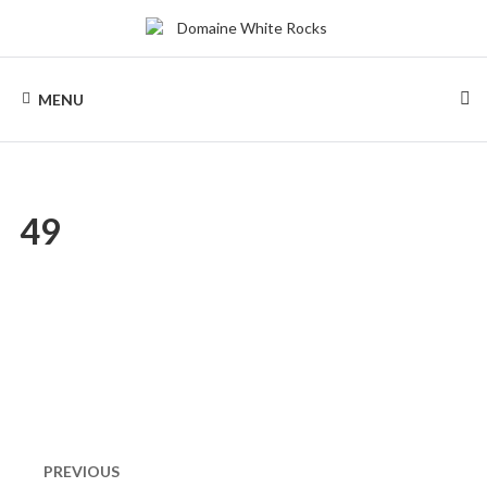
Skip
to
content
DOMAINE
Location
de
MENU
Chalets
WHITE
de
bois
ROCKS
49
Naviguation
dans
PREVIOUS