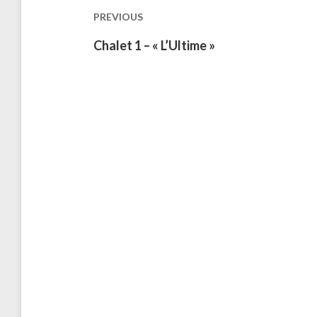
les
PREVIOUS
publications
Previous
Chalet 1 – « L’Ultime »
post: