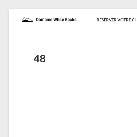
Skip
to
RÉSERVER VOTRE C
DOMAINE
Location
content
de
WHITE
Chalets
de
ROCKS
bois
48
Naviguation
dans